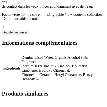
cas
de contact dans les yeux, rincer abondamment avec de l’eau.
Facon verre 50 ml / sac en lin sérigraphié / le + bouteille collection
12 ml pour table de nuit.
quantité
de
Ajouter au panier
Eau
de
Informations complémentaires
parfum
Sayang
100
%
Demineralised Water, Organic Alcohol 80%,
naturel
Fragrance
(parfum 100% naturel), Linalool, Coumarin,
ingrédients
Limonene, Hydroxy Citronellal,
Citronellol, Geraniol, Hexyl Cinnamate, Benzyl
Benzoate –
Produits similaires