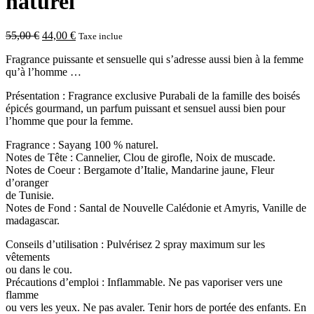
naturel
Le
Le
55,00
€
44,00
€
Taxe inclue
prix
prix
Fragrance puissante et sensuelle qui s’adresse aussi bien à la femme
initial
actuel
qu’à l’homme …
était :
est :
55,00 €.
44,00 €.
Présentation : Fragrance exclusive Purabali de la famille des boisés
épicés gourmand, un parfum puissant et sensuel aussi bien pour
l’homme que pour la femme.
Fragrance : Sayang 100 % naturel.
Notes de Tête : Cannelier, Clou de girofle, Noix de muscade.
Notes de Coeur : Bergamote d’Italie, Mandarine jaune, Fleur
d’oranger
de Tunisie.
Notes de Fond : Santal de Nouvelle Calédonie et Amyris, Vanille de
madagascar.
Conseils d’utilisation : Pulvérisez 2 spray maximum sur les
vêtements
ou dans le cou.
Précautions d’emploi : Inflammable. Ne pas vaporiser vers une
flamme
ou vers les yeux. Ne pas avaler. Tenir hors de portée des enfants. En