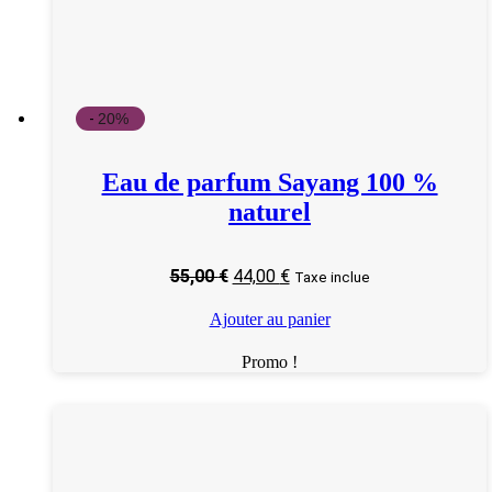
-
20%
Eau de parfum Sayang 100 %
naturel
Le
Le
55,00
€
44,00
€
Taxe inclue
prix
prix
initial
actuel
Ajouter au panier
était :
est :
55,00 €.
44,00 €.
Promo !