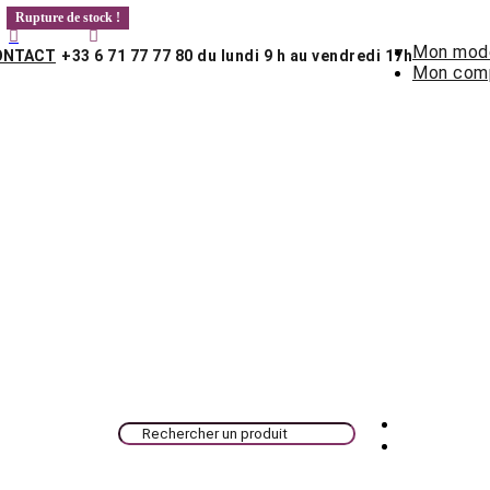
Rupture de stock !


Mon mode
ONTACT
+33 6 71 77 77 80 du lundi 9 h au vendredi 17h
Mon com