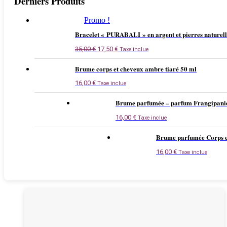
Derniers Produits
Promo !
Bracelet « PURABALI » en argent et pierres naturell
Le
Le
35,00
€
17,50
€
Taxe inclue
prix
prix
initial
actuel
Brume corps et cheveux ambre tiaré 50 ml
était :
est :
35,00 €.
17,50 €.
16,00
€
Taxe inclue
Brume parfumée – parfum Frangipani
16,00
€
Taxe inclue
Brume parfumée Corps e
16,00
€
Taxe inclue