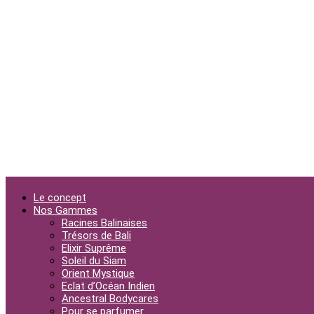
Le concept
Nos Gammes
Racines Balinaises
Trésors de Bali
Elixir Suprême
Soleil du Siam
Orient Mystique
Eclat d’Océan Indien
Ancestral Bodycares
Pour se parfumer…