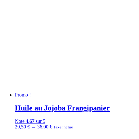
Promo !
Huile au Jojoba Frangipanier
Note
4.67
sur 5
Plage
29,50
€
–
36,00
€
Taxe inclue
de
prix :