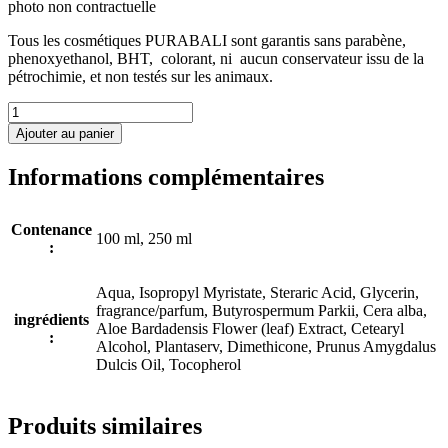
photo non contractuelle
Tous les cosmétiques PURABALI sont garantis sans parabène,
phenoxyethanol, BHT, colorant, ni aucun conservateur issu de la
pétrochimie, et non testés sur les animaux.
quantité
de
Ajouter au panier
Lait
Corporel
Informations complémentaires
250
ml
-
Contenance
Energie
100 ml, 250 ml
:
-
à
HE
Aqua, Isopropyl Myristate, Steraric Acid, Glycerin,
bio
fragrance/parfum, Butyrospermum Parkii, Cera alba,
ingrédients
de
Aloe Bardadensis Flower (leaf) Extract, Cetearyl
:
Patchouli
Alcohol, Plantaserv, Dimethicone, Prunus Amygdalus
Dulcis Oil, Tocopherol
Produits similaires