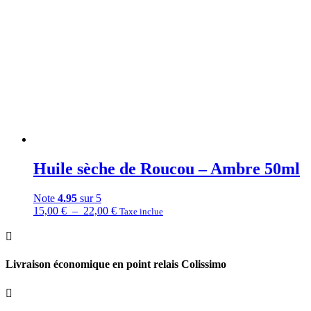
Huile sèche de Roucou – Ambre 50ml
Note
4.95
sur 5
Plage
15,00
€
–
22,00
€
Taxe inclue
de
prix :

15,00 €
à
Livraison économique en point relais Colissimo
22,00 €
