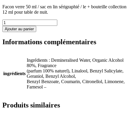
Facon verre 50 ml / sac en lin sérigraphié / le + bouteille collection
12 ml pour table de nuit.
quantité
de
Ajouter au panier
Eau
de
Informations complémentaires
parfum
MATAHARI
100
%
Ingrédients : Demineralised Water, Organic Alcohol
naturel
80%, Fragrance
(parfum 100% naturel), Linalool, Benzyl Salicylate,
ingrédients
Geraniol, Benzyl Alcohol,
Benzyl Benzoate, Coumarin, Citronellol, Limonene,
Farnesol –
Produits similaires