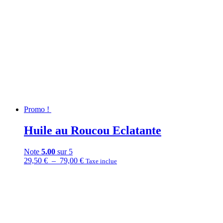
Promo !
Huile au Roucou Eclatante
Note
5.00
sur 5
Plage
29,50
€
–
79,00
€
Taxe inclue
de
prix :
29,50 €
à
79,00 €