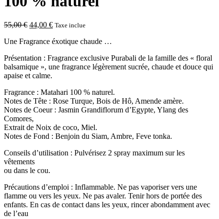
100 % naturel
Le
Le
55,00
€
44,00
€
Taxe inclue
prix
prix
Une Fragrance éxotique chaude …
initial
actuel
était :
est :
Présentation : Fragrance exclusive Purabali de la famille des « floral
55,00 €.
44,00 €.
balsamique », une fragrance légèrement sucrée, chaude et douce qui
apaise et calme.
Fragrance : Matahari 100 % naturel.
Notes de Tête : Rose Turque, Bois de Hô, Amende amère.
Notes de Coeur : Jasmin Grandiflorum d’Egypte, Ylang des
Comores,
Extrait de Noix de coco, Miel.
Notes de Fond : Benjoin du Siam, Ambre, Feve tonka.
Conseils d’utilisation : Pulvérisez 2 spray maximum sur les
vêtements
ou dans le cou.
Précautions d’emploi : Inflammable. Ne pas vaporiser vers une
flamme ou vers les yeux. Ne pas avaler. Tenir hors de portée des
enfants. En cas de contact dans les yeux, rincer abondamment avec
de l’eau