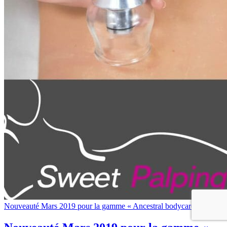
Nouveauté Mars 2019 pour la gamme « Ancestral bodycares »