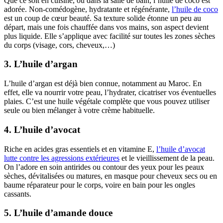
Que ce soit en cuisine, ou dans la salle de bain, l’huile de coco est
adorée. Non-comédogène, hydratante et régénérante,
l’huile de coco
est un coup de cœur beauté. Sa texture solide étonne un peu au
départ, mais une fois chauffée dans vos mains, son aspect devient
plus liquide. Elle s’applique avec facilité sur toutes les zones sèches
du corps (visage, cors, cheveux,…)
3. L’huile d’argan
L’huile d’argan est déjà bien connue, notamment au Maroc. En
effet, elle va nourrir votre peau, l’hydrater, cicatriser vos éventuelles
plaies. C’est une huile végétale complète que vous pouvez utiliser
seule ou bien mélanger à votre crème habituelle.
4. L’huile d’avocat
Riche en acides gras essentiels et en vitamine E,
l’huile d’avocat
lutte contre les agressions extérieures
et le vieillissement de la peau.
On l’adore en soin antirides ou contour des yeux pour les peaux
sèches, dévitalisées ou matures, en masque pour cheveux secs ou en
baume réparateur pour le corps, voire en bain pour les ongles
cassants.
5. L’huile d’amande douce